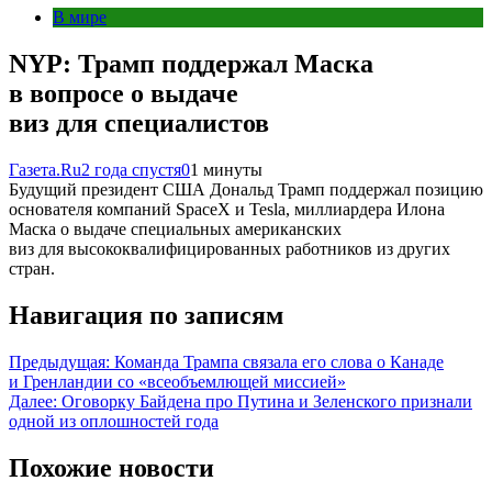
В мире
NYP: Трамп поддержал Маска
в вопросе о выдаче
виз для специалистов
Газета.Ru
2 года спустя
0
1 минуты
Будущий президент США Дональд Трамп поддержал позицию
основателя компаний SpaceX и Tesla, миллиардера Илона
Маска о выдаче специальных американских
виз для высококвалифицированных работников из других
стран.
Навигация по записям
Предыдущая:
Команда Трампа связала его слова о Канаде
и Гренландии со «всеобъемлющей миссией»
Далее:
Оговорку Байдена про Путина и Зеленского признали
одной из оплошностей года
Похожие новости