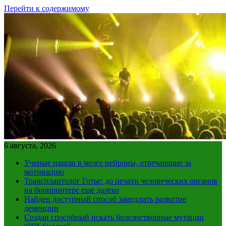
Перейти к содержимому
6 августа, 2026
Ученые нашли в мозге нейроны, отвечающие за
мотивацию
Трансплантолог Готье: до печати человеческих органов
на биопринтере еще далеко
Найден доступный способ замедлить развитие
деменции
Создан способный искать болезнетворные мутации