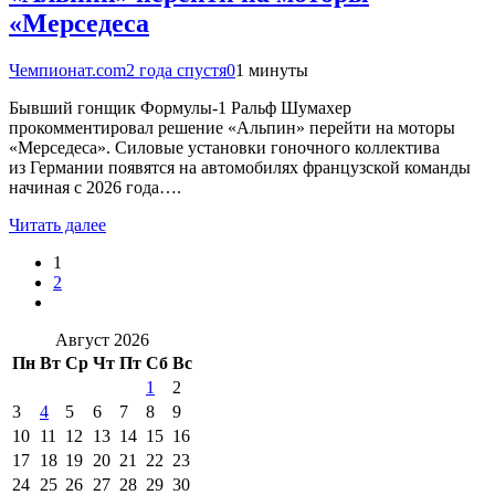
«Мерседеса
Чемпионат.com
2 года спустя
0
1 минуты
Бывший гонщик Формулы-1 Ральф Шумахер
прокомментировал решение «Альпин» перейти на моторы
«Мерседеса». Силовые установки гоночного коллектива
из Германии появятся на автомобилях французской команды
начиная с 2026 года….
Читать далее
1
2
Август 2026
Пн
Вт
Ср
Чт
Пт
Сб
Вс
1
2
3
4
5
6
7
8
9
10
11
12
13
14
15
16
17
18
19
20
21
22
23
24
25
26
27
28
29
30