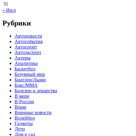
31
« Июл
Рубрики
Автоновости
Автособытия
Автоспорт
Автоэксперт
Актеры
Аналитика
Баскетбол
Безумный мир
Биатлон/Лыжи
Бокс/MMA
Болезни и лекарства
В мире
В России
Вещи
Военные новости
Волейбол
Гаджеты
Дети
Дом и сад