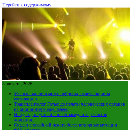
Перейти к содержимому
8 августа, 2026
Ученые нашли в мозге нейроны, отвечающие за
мотивацию
Трансплантолог Готье: до печати человеческих органов
на биопринтере еще далеко
Найден доступный способ замедлить развитие
деменции
Создан способный искать болезнетворные мутации