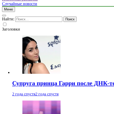
Случайные новости
Меню
Найти:
Заголовки
Супруга принца Гарри после ДНК-те
2 года спустя
2 года спустя