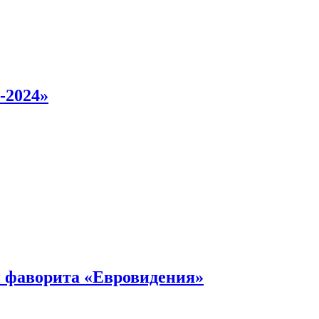
-2024»
 фаворита «Евровидения»