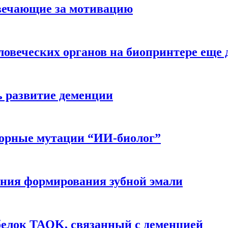
вечающие за мотивацию
ловеческих органов на биопринтере еще 
ь развитие деменции
ворные мутации “ИИ-биолог”
ния формирования зубной эмали
белок TAOK, связанный с деменцией