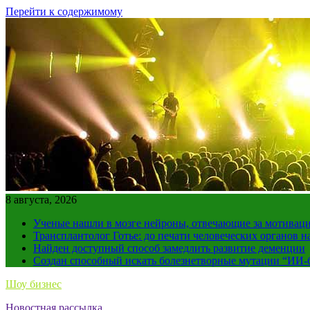
Перейти к содержимому
8 августа, 2026
Ученые нашли в мозге нейроны, отвечающие за мотивац
Трансплантолог Готье: до печати человеческих органов н
Найден доступный способ замедлить развитие деменции
Создан способный искать болезнетворные мутации “ИИ-
Шоу бизнес
Новостная рассылка