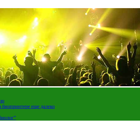
ию
а биопринтере еще далеко
биолог”