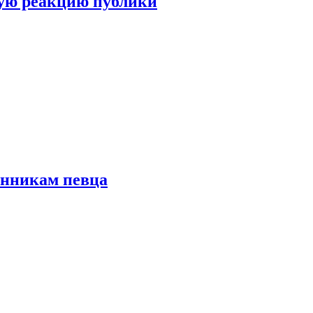
ую реакцию публики
онникам певца