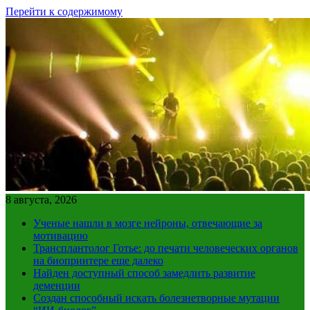
Перейти к содержимому
8 августа, 2026
Ученые нашли в мозге нейроны, отвечающие за
мотивацию
Трансплантолог Готье: до печати человеческих органов
на биопринтере еще далеко
Найден доступный способ замедлить развитие
деменции
Создан способный искать болезнетворные мутации