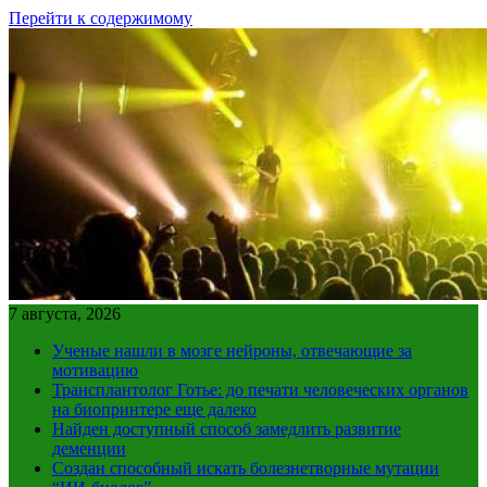
Перейти к содержимому
7 августа, 2026
Ученые нашли в мозге нейроны, отвечающие за
мотивацию
Трансплантолог Готье: до печати человеческих органов
на биопринтере еще далеко
Найден доступный способ замедлить развитие
деменции
Создан способный искать болезнетворные мутации