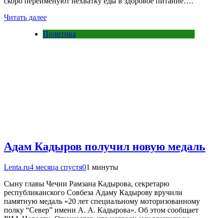
скоро переименуют нехватку еды в здоровое питание….
Читать далее
Политика
Адам Кадыров получил новую медаль
Lenta.ru
4 месяца спустя
0
1 минуты
Сыну главы Чечни Рамзана Кадырова, секретарю
республиканского Совбеза Адаму Кадырову вручили
памятную медаль «20 лет специальному моторизованному
полку “Север” имени А. А. Кадырова». Об этом сообщает