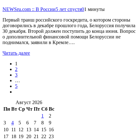
NEWSru.com :: В России
5 лет спустя
0
1 минуты
Первый транш российского госкредита, о котором стороны
договорились в декабре прошлого года, Белоруссия получила
30 декабря. Второй должен поступить до конца июня. Вопрос
о дополнительной финансовой помощи Белоруссии не
поднимался, заявили в Кремле….
Читать далее
1
2
3
…
5
Август 2026
Пн
Вт
Ср
Чт
Пт
Сб
Вс
1
2
3
4
5
6
7
8
9
10
11
12
13
14
15
16
17
18
19
20
21
22
23