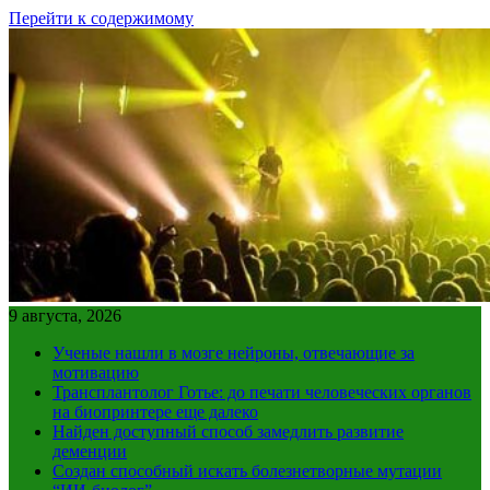
Перейти к содержимому
9 августа, 2026
Ученые нашли в мозге нейроны, отвечающие за
мотивацию
Трансплантолог Готье: до печати человеческих органов
на биопринтере еще далеко
Найден доступный способ замедлить развитие
деменции
Создан способный искать болезнетворные мутации