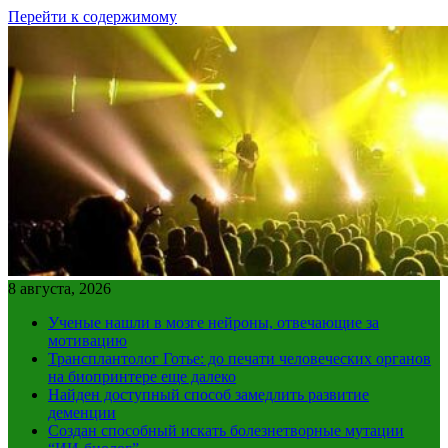
Перейти к содержимому
8 августа, 2026
Ученые нашли в мозге нейроны, отвечающие за
мотивацию
Трансплантолог Готье: до печати человеческих органов
на биопринтере еще далеко
Найден доступный способ замедлить развитие
деменции
Создан способный искать болезнетворные мутации