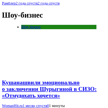
Рамблер
2 года спустя
2 года спустя
Шоу-бизнес
Шоу-бизнес
Кушанашвили эмоционально
о заключении Шурыгиной в СИЗО:
«Отмудохать хочется»
WomanHit.ru
1 месяц спустя
0
1 минуты