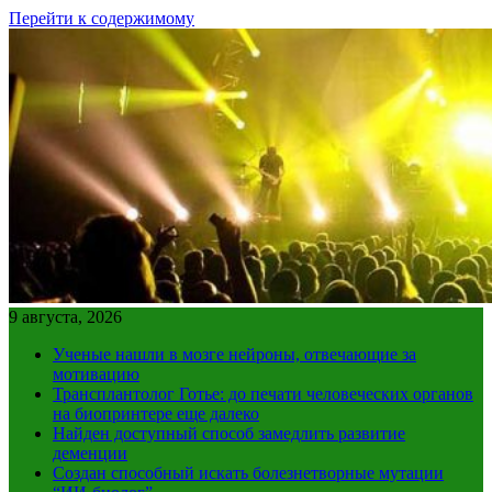
Перейти к содержимому
9 августа, 2026
Ученые нашли в мозге нейроны, отвечающие за
мотивацию
Трансплантолог Готье: до печати человеческих органов
на биопринтере еще далеко
Найден доступный способ замедлить развитие
деменции
Создан способный искать болезнетворные мутации