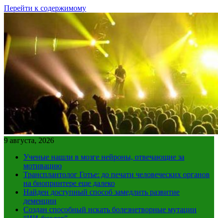
Перейти к содержимому
9 августа, 2026
Ученые нашли в мозге нейроны, отвечающие за
мотивацию
Трансплантолог Готье: до печати человеческих органов
на биопринтере еще далеко
Найден доступный способ замедлить развитие
деменции
Создан способный искать болезнетворные мутации