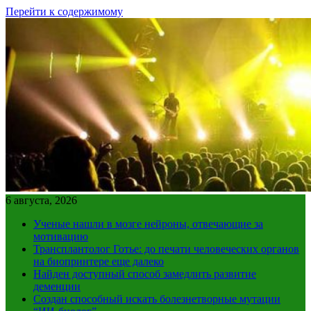
Перейти к содержимому
6 августа, 2026
Ученые нашли в мозге нейроны, отвечающие за
мотивацию
Трансплантолог Готье: до печати человеческих органов
на биопринтере еще далеко
Найден доступный способ замедлить развитие
деменции
Создан способный искать болезнетворные мутации