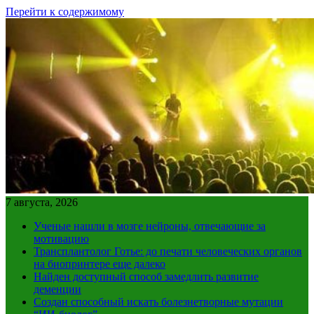
Перейти к содержимому
7 августа, 2026
Ученые нашли в мозге нейроны, отвечающие за
мотивацию
Трансплантолог Готье: до печати человеческих органов
на биопринтере еще далеко
Найден доступный способ замедлить развитие
деменции
Создан способный искать болезнетворные мутации