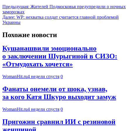
Предыдущая:
Жителей Подмосковья предупредили о ночных
заморозках
Далее:
WP: нехватка солдат считается главной проблемой
Украины
Похожие новости
Кушанашвили эмоционально
о заключении Шурыгиной в СИЗО:
«Отмудохать хочется»
WomanHit.ru
4 недели спустя
0
Фанаты онемели от шока, узнав,
за кого Катя Шкуро выходит замуж
WomanHit.ru
4 недели спустя
0
Пригожин сравнил ИИ с резиновой
женщиной