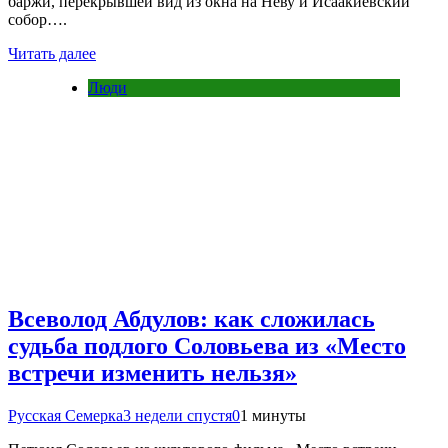
баржи, перекрывшей вид из окна на Неву и Исаакиевский
собор….
Читать далее
Люди
Всеволод Абдулов: как сложилась
судьба подлого Соловьева из «Место
встречи изменить нельзя»
Русская Семерка
3 недели спустя
0
1 минуты