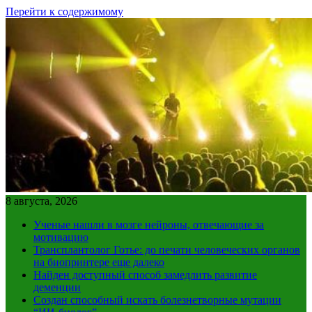
Перейти к содержимому
8 августа, 2026
Ученые нашли в мозге нейроны, отвечающие за
мотивацию
Трансплантолог Готье: до печати человеческих органов
на биопринтере еще далеко
Найден доступный способ замедлить развитие
деменции
Создан способный искать болезнетворные мутации