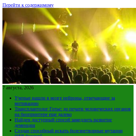
Перейти к содержимому
7 августа, 2026
Ученые нашли в мозге нейроны, отвечающие за
мотивацию
Трансплантолог Готье: до печати человеческих органов
на биопринтере еще далеко
Найден доступный способ замедлить развитие
деменции
Создан способный искать болезнетворные мутации