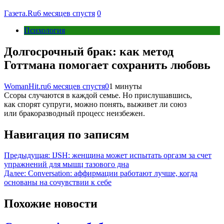
Газета.Ru
6 месяцев спустя
0
Психология
Долгосрочный брак: как метод
Готтмана помогает сохранить любовь
WomanHit.ru
6 месяцев спустя
0
1 минуты
Ссоры случаются в каждой семье. Но прислушавшись,
как спорят супруги, можно понять, выживет ли союз
или бракоразводный процесс неизбежен.
Навигация по записям
Предыдущая:
IJSH: женщина может испытать оргазм за счет
упражнений для мышц тазового дна
Далее:
Conversation: аффирмации работают лучше, когда
основаны на сочувствии к себе
Похожие новости