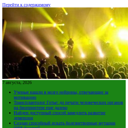
Перейти к содержимому
7 августа, 2026
Ученые нашли в мозге нейроны, отвечающие за
мотивацию
Трансплантолог Готье: до печати человеческих органов
на биопринтере еще далеко
Найден доступный способ замедлить развитие
деменции
Создан способный искать болезнетворные мутации