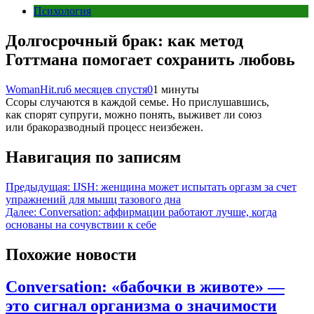
Психология
Долгосрочный брак: как метод
Готтмана помогает сохранить любовь
WomanHit.ru
6 месяцев спустя
0
1 минуты
Ссоры случаются в каждой семье. Но прислушавшись,
как спорят супруги, можно понять, выживет ли союз
или бракоразводный процесс неизбежен.
Навигация по записям
Предыдущая:
IJSH: женщина может испытать оргазм за счет
упражнений для мышц тазового дна
Далее:
Conversation: аффирмации работают лучше, когда
основаны на сочувствии к себе
Похожие новости
Conversation: «бабочки в животе» —
это сигнал организма о значимости