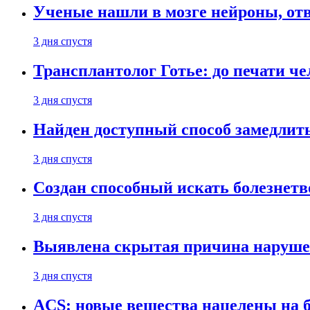
Ученые нашли в мозге нейроны, от
3 дня спустя
Трансплантолог Готье: до печати че
3 дня спустя
Найден доступный способ замедлит
3 дня спустя
Создан способный искать болезнет
3 дня спустя
Выявлена скрытая причина наруше
3 дня спустя
ACS: новые вещества нацелены на 