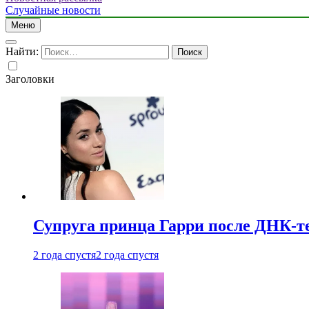
Случайные новости
Меню
Найти:
Заголовки
Супруга принца Гарри после ДНК-те
2 года спустя
2 года спустя