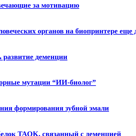
вечающие за мотивацию
ловеческих органов на биопринтере еще 
ь развитие деменции
ворные мутации “ИИ-биолог”
ния формирования зубной эмали
белок TAOK, связанный с деменцией