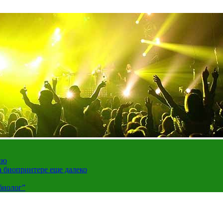
ию
а биопринтере еще далеко
биолог”