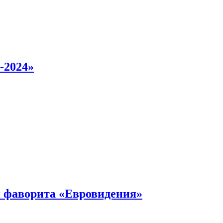
-2024»
 фаворита «Евровидения»