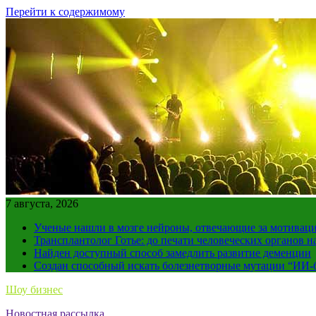
Перейти к содержимому
7 августа, 2026
Ученые нашли в мозге нейроны, отвечающие за мотивац
Трансплантолог Готье: до печати человеческих органов н
Найден доступный способ замедлить развитие деменции
Создан способный искать болезнетворные мутации “ИИ-
Шоу бизнес
Новостная рассылка