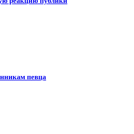
ую реакцию публики
онникам певца