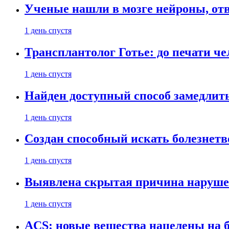
Ученые нашли в мозге нейроны, от
1 день спустя
Трансплантолог Готье: до печати че
1 день спустя
Найден доступный способ замедлит
1 день спустя
Создан способный искать болезнет
1 день спустя
Выявлена скрытая причина наруше
1 день спустя
ACS: новые вещества нацелены на 