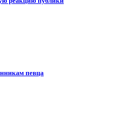
ую реакцию публики
онникам певца