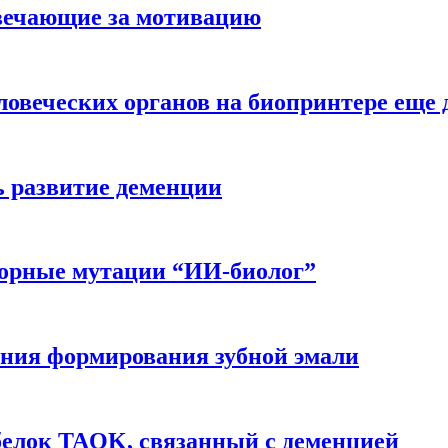
вечающие за мотивацию
ловеческих органов на биопринтере еще 
ь развитие деменции
ворные мутации “ИИ-биолог”
ния формирования зубной эмали
белок TAOK, связанный с деменцией