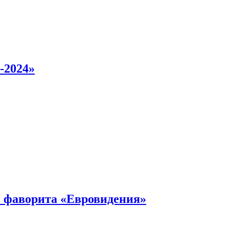
-2024»
 фаворита «Евровидения»