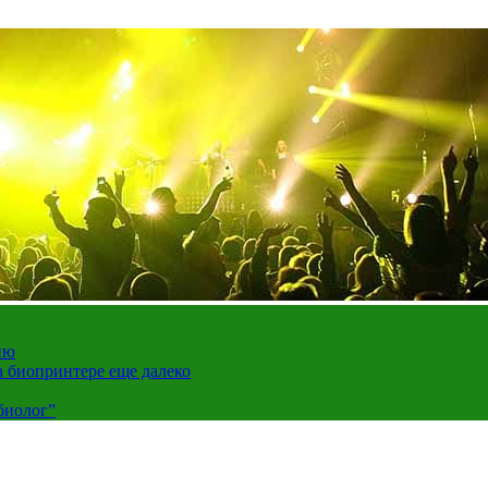
ию
а биопринтере еще далеко
биолог”