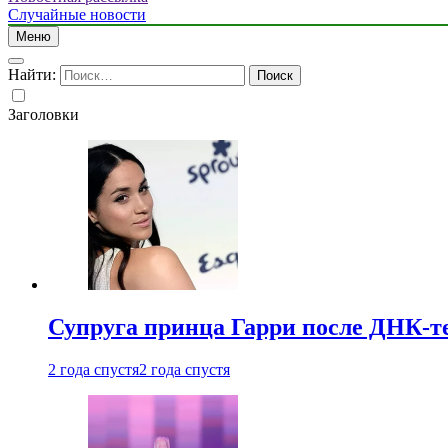
Случайные новости
Меню
Найти:
Заголовки
Супруга принца Гарри после ДНК-те
2 года спустя
2 года спустя