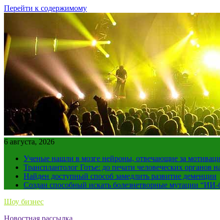
Перейти к содержимому
6 августа, 2026
Ученые нашли в мозге нейроны, отвечающие за мотивац
Трансплантолог Готье: до печати человеческих органов н
Найден доступный способ замедлить развитие деменции
Создан способный искать болезнетворные мутации “ИИ-
Шоу бизнес
Новостная рассылка