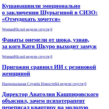
Кушанашвили эмоционально
о заключении Шурыгиной в СИЗО:
«Отмудохать хочется»
WomanHit.ru
4 недели спустя
0
Фанаты онемели от шока, узнав,
за кого Катя Шкуро выходит замуж
WomanHit.ru
4 недели спустя
0
Пригожин сравнил ИИ с резиновой
женщиной
Национальная Служба Новостей
4 недели спустя
0
Директор Анатолия Кашпировского
объяснил, зачем психотерапевт
переписал квартиру на молодую