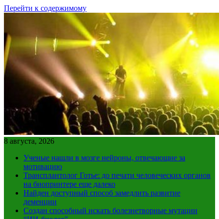
Перейти к содержимому
8 августа, 2026
Ученые нашли в мозге нейроны, отвечающие за
мотивацию
Трансплантолог Готье: до печати человеческих органов
на биопринтере еще далеко
Найден доступный способ замедлить развитие
деменции
Создан способный искать болезнетворные мутации