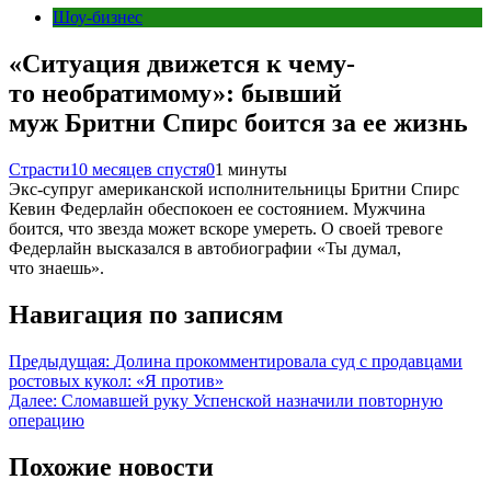
Шоу-бизнес
«Ситуация движется к чему-
то необратимому»: бывший
муж Бритни Спирс боится за ее жизнь
Страсти
10 месяцев спустя
0
1 минуты
Экс-супруг американской исполнительницы Бритни Спирс
Кевин Федерлайн обеспокоен ее состоянием. Мужчина
боится, что звезда может вскоре умереть. О своей тревоге
Федерлайн высказался в автобиографии «Ты думал,
что знаешь».
Навигация по записям
Предыдущая:
Долина прокомментировала суд с продавцами
ростовых кукол: «Я против»
Далее:
Сломавшей руку Успенской назначили повторную
операцию
Похожие новости