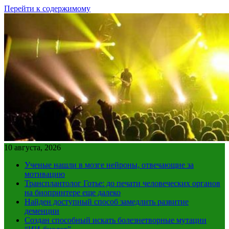
Перейти к содержимому
10 августа, 2026
Ученые нашли в мозге нейроны, отвечающие за
мотивацию
Трансплантолог Готье: до печати человеческих органов
на биопринтере еще далеко
Найден доступный способ замедлить развитие
деменции
Создан способный искать болезнетворные мутации