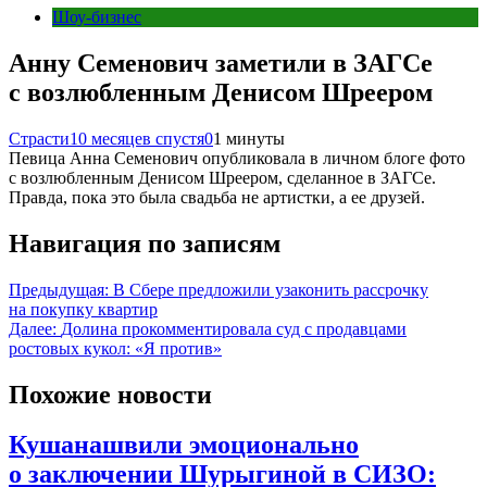
Шоу-бизнес
Анну Семенович заметили в ЗАГСе
с возлюбленным Денисом Шреером
Страсти
10 месяцев спустя
0
1 минуты
Певица Анна Семенович опубликовала в личном блоге фото
с возлюбленным Денисом Шреером, сделанное в ЗАГСе.
Правда, пока это была свадьба не артистки, а ее друзей.
Навигация по записям
Предыдущая:
В Сбере предложили узаконить рассрочку
на покупку квартир
Далее:
Долина прокомментировала суд с продавцами
ростовых кукол: «Я против»
Похожие новости
Кушанашвили эмоционально
о заключении Шурыгиной в СИЗО: