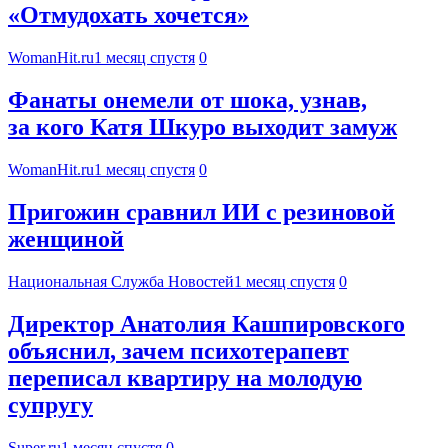
«Отмудохать хочется»
WomanHit.ru
1 месяц спустя
0
Фанаты онемели от шока, узнав,
за кого Катя Шкуро выходит замуж
WomanHit.ru
1 месяц спустя
0
Пригожин сравнил ИИ с резиновой
женщиной
Национальная Служба Новостей
1 месяц спустя
0
Директор Анатолия Кашпировского
объяснил, зачем психотерапевт
переписал квартиру на молодую
супругу
Super.ru
1 месяц спустя
0