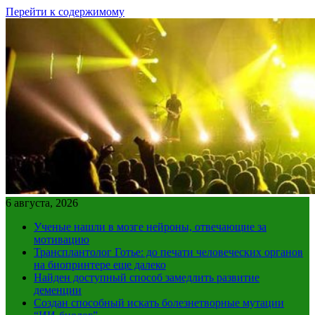
Перейти к содержимому
6 августа, 2026
Ученые нашли в мозге нейроны, отвечающие за
мотивацию
Трансплантолог Готье: до печати человеческих органов
на биопринтере еще далеко
Найден доступный способ замедлить развитие
деменции
Создан способный искать болезнетворные мутации