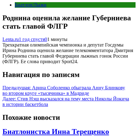
Биатлон/Лыжи
Роднина оценила желание Губерниева
стать главой ФЛГР
Lenta.ru
1 год спустя
0
1 минуты
Трехкратная олимпийская чемпионка и депутат Госдумы
Ирина Роднина оценила желание телекомментатора Дмитрия
Губерниева стать главой Федерации лыжных гонок России
(ФЛГР). Ее слова приводит Sport24.
Навигация по записям
Предыдущая:
Арина Соболенко обыграла Анну Блинкову
во втором круге «тысячника» в Мадриде
Далее:
Стив Нэш высказался на тему места Николы Йокича
в истории баскетбола
Похожие новости
Биатлонистка Инна Терещенко