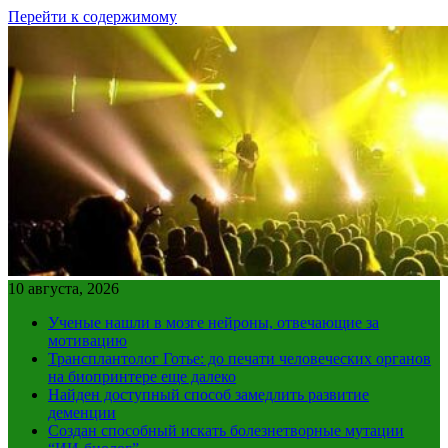
Перейти к содержимому
10 августа, 2026
Ученые нашли в мозге нейроны, отвечающие за
мотивацию
Трансплантолог Готье: до печати человеческих органов
на биопринтере еще далеко
Найден доступный способ замедлить развитие
деменции
Создан способный искать болезнетворные мутации