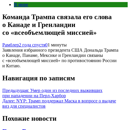
В мире
Команда Трампа связала его слова
о Канаде и Гренландии
со «всеобъемлющей миссией»
Рамблер
2 года спустя
0
1 минуты
Заявления избранного президента США Дональда Трампа
о Канаде, Панаме, Мексике и Гренландии связаны
с «всеобъемлющей миссией» по противостоянию России
и Китаю.
Навигация по записям
Предыдущая:
Умер один из последних выживших
при нападении на Перл-Харбор
Далее:
NYP: Трамп поддержал Маска в вопросе о выдаче
виз для специалистов
Похожие новости