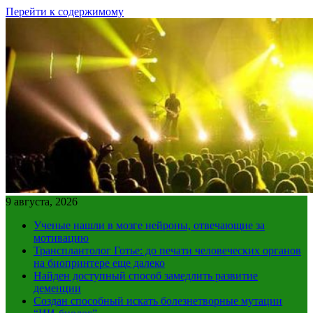
Перейти к содержимому
9 августа, 2026
Ученые нашли в мозге нейроны, отвечающие за
мотивацию
Трансплантолог Готье: до печати человеческих органов
на биопринтере еще далеко
Найден доступный способ замедлить развитие
деменции
Создан способный искать болезнетворные мутации