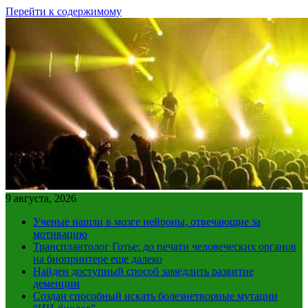
Перейти к содержимому
9 августа, 2026
Ученые нашли в мозге нейроны, отвечающие за
мотивацию
Трансплантолог Готье: до печати человеческих органов
на биопринтере еще далеко
Найден доступный способ замедлить развитие
деменции
Создан способный искать болезнетворные мутации