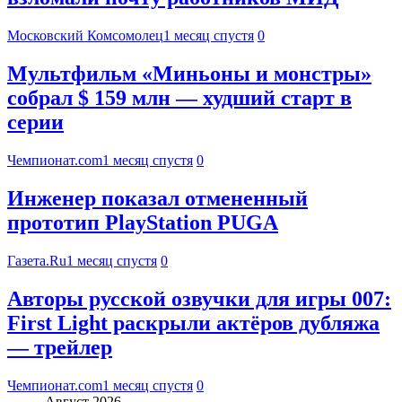
Московский Комсомолец
1 месяц спустя
0
Мультфильм «Миньоны и монстры»
собрал $ 159 млн — худший старт в
серии
Чемпионат.com
1 месяц спустя
0
Инженер показал отмененный
прототип PlayStation PUGA
Газета.Ru
1 месяц спустя
0
Авторы русской озвучки для игры 007:
First Light раскрыли актёров дубляжа
— трейлер
Чемпионат.com
1 месяц спустя
0
Август 2026