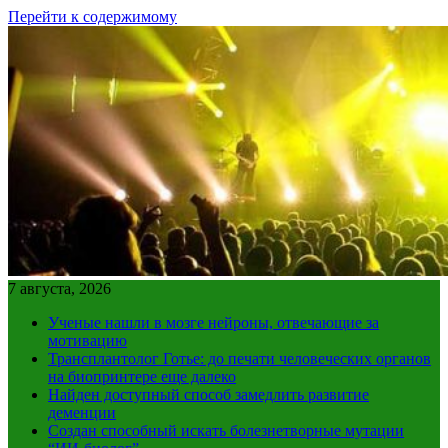
Перейти к содержимому
7 августа, 2026
Ученые нашли в мозге нейроны, отвечающие за
мотивацию
Трансплантолог Готье: до печати человеческих органов
на биопринтере еще далеко
Найден доступный способ замедлить развитие
деменции
Создан способный искать болезнетворные мутации