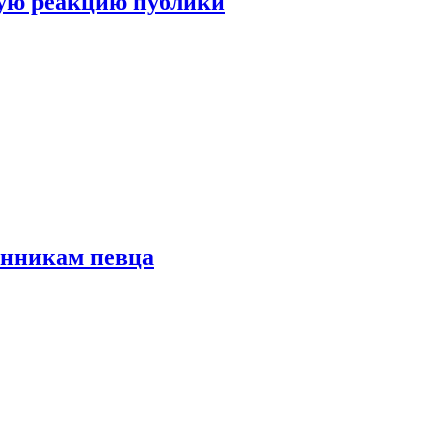
ую реакцию публики
онникам певца