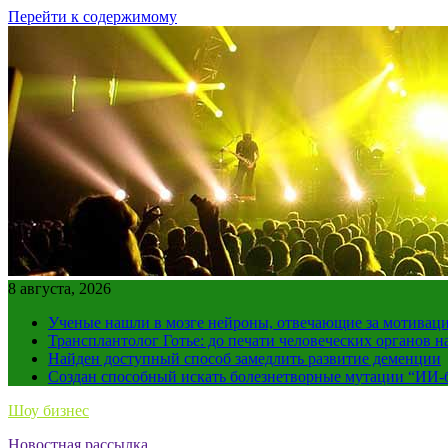
Перейти к содержимому
8 августа, 2026
Ученые нашли в мозге нейроны, отвечающие за мотивац
Трансплантолог Готье: до печати человеческих органов н
Найден доступный способ замедлить развитие деменции
Создан способный искать болезнетворные мутации “ИИ-
Шоу бизнес
Новостная рассылка