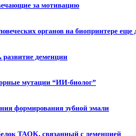
вечающие за мотивацию
ловеческих органов на биопринтере еще 
ь развитие деменции
ворные мутации “ИИ-биолог”
ния формирования зубной эмали
белок TAOK, связанный с деменцией