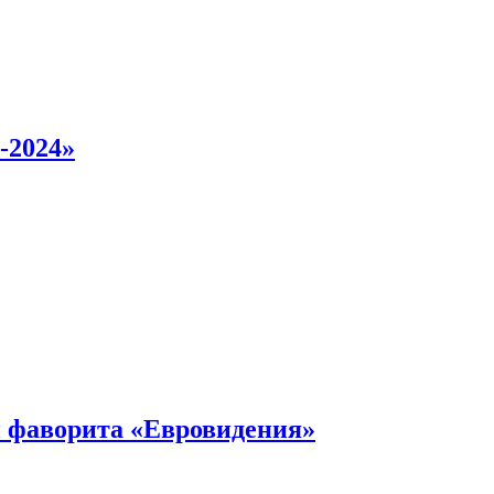
-2024»
 фаворита «Евровидения»