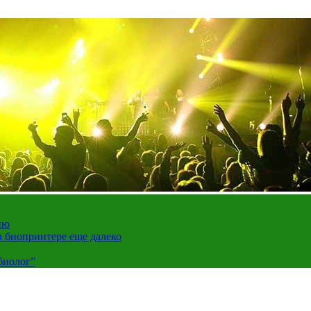
ию
а биопринтере еще далеко
биолог”