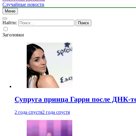
Случайные новости
Меню
Найти:
Заголовки
Супруга принца Гарри после ДНК-те
2 года спустя
2 года спустя