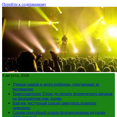
Перейти к содержимому
9 августа, 2026
Ученые нашли в мозге нейроны, отвечающие за
мотивацию
Трансплантолог Готье: до печати человеческих органов
на биопринтере еще далеко
Найден доступный способ замедлить развитие
деменции
Создан способный искать болезнетворные мутации