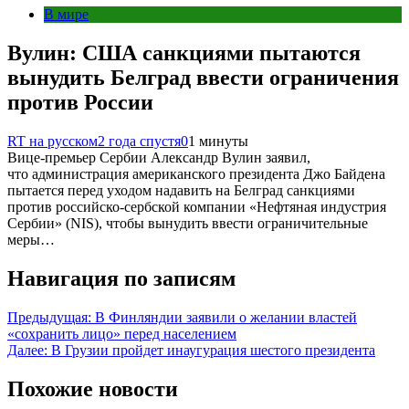
В мире
Вулин: США санкциями пытаются
вынудить Белград ввести ограничения
против России
RT на русском
2 года спустя
0
1 минуты
Вице-премьер Сербии Александр Вулин заявил,
что администрация американского президента Джо Байдена
пытается перед уходом надавить на Белград санкциями
против российско-сербской компании «Нефтяная индустрия
Сербии» (NIS), чтобы вынудить ввести ограничительные
меры…
Навигация по записям
Предыдущая:
В Финляндии заявили о желании властей
«сохранить лицо» перед населением
Далее:
В Грузии пройдет инаугурация шестого президента
Похожие новости