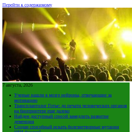
Перейти к содержимому
7 августа, 2026
Ученые нашли в мозге нейроны, отвечающие за
мотивацию
Трансплантолог Готье: до печати человеческих органов
на биопринтере еще далеко
Найден доступный способ замедлить развитие
деменции
Создан способный искать болезнетворные мутации