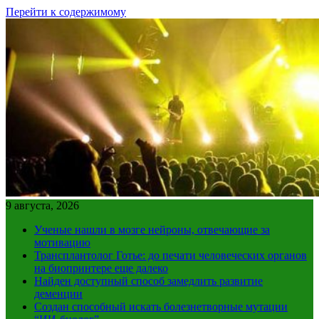
Перейти к содержимому
9 августа, 2026
Ученые нашли в мозге нейроны, отвечающие за
мотивацию
Трансплантолог Готье: до печати человеческих органов
на биопринтере еще далеко
Найден доступный способ замедлить развитие
деменции
Создан способный искать болезнетворные мутации