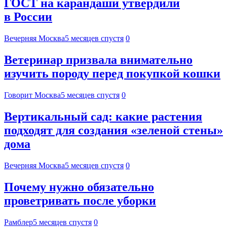
ГОСТ на карандаши утвердили
в России
Вечерняя Москва
5 месяцев спустя
0
Ветеринар призвала внимательно
изучить породу перед покупкой кошки
Говорит Москва
5 месяцев спустя
0
Вертикальный сад: какие растения
подходят для создания «зеленой стены»
дома
Вечерняя Москва
5 месяцев спустя
0
Почему нужно обязательно
проветривать после уборки
Рамблер
5 месяцев спустя
0