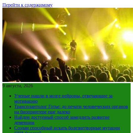
Перейти к содержимому
9 августа, 2026
Ученые нашли в мозге нейроны, отвечающие за
мотивацию
Трансплантолог Готье: до печати человеческих органов
на биопринтере еще далеко
Найден доступный способ замедлить развитие
деменции
Создан способный искать болезнетворные мутации