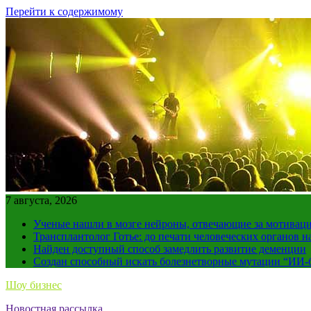
Перейти к содержимому
7 августа, 2026
Ученые нашли в мозге нейроны, отвечающие за мотивац
Трансплантолог Готье: до печати человеческих органов н
Найден доступный способ замедлить развитие деменции
Создан способный искать болезнетворные мутации “ИИ-
Шоу бизнес
Новостная рассылка