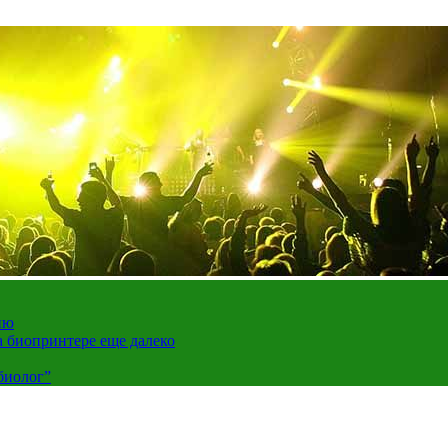
ию
а биопринтере еще далеко
биолог”