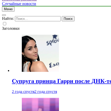
Случайные новости
Меню
Найти:
Заголовки
Супруга принца Гарри после ДНК-те
2 года спустя
2 года спустя