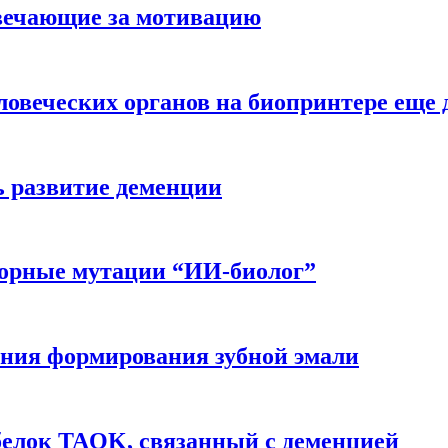
вечающие за мотивацию
ловеческих органов на биопринтере еще 
ь развитие деменции
ворные мутации “ИИ-биолог”
ния формирования зубной эмали
белок TAOK, связанный с деменцией