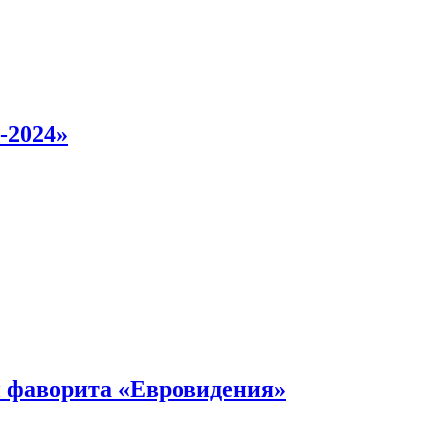
-2024»
 фаворита «Евровидения»