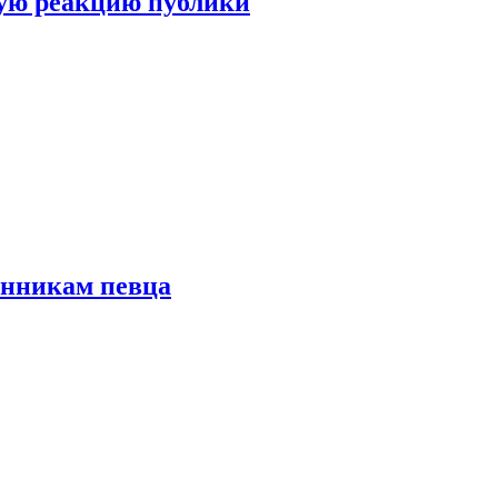
ую реакцию публики
онникам певца