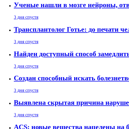
Ученые нашли в мозге нейроны, от
3 дня спустя
Трансплантолог Готье: до печати че
3 дня спустя
Найден доступный способ замедлит
3 дня спустя
Создан способный искать болезнет
3 дня спустя
Выявлена скрытая причина наруше
3 дня спустя
ACS: новые вещества нацелены на 