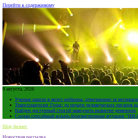
Перейти к содержимому
9 августа, 2026
Ученые нашли в мозге нейроны, отвечающие за мотивац
Трансплантолог Готье: до печати человеческих органов н
Найден доступный способ замедлить развитие деменции
Создан способный искать болезнетворные мутации “ИИ-
Шоу бизнес
Новостная рассылка