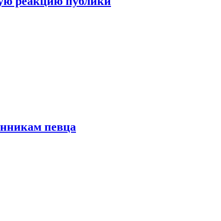
ую реакцию публики
онникам певца