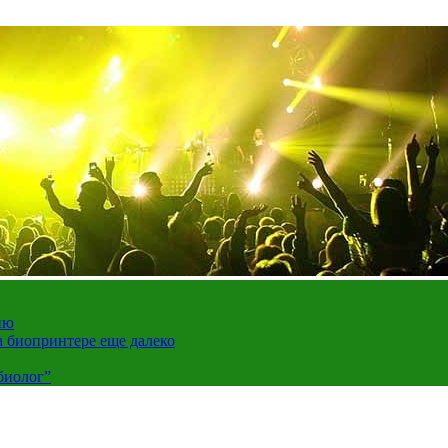
ию
а биопринтере еще далеко
биолог”