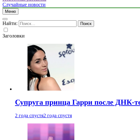
Случайные новости
Меню
Найти:
Заголовки
Супруга принца Гарри после ДНК-те
2 года спустя
2 года спустя