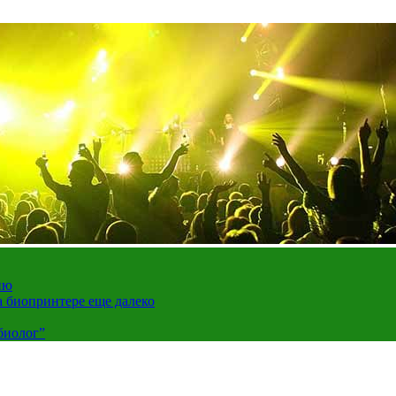
ию
а биопринтере еще далеко
биолог”