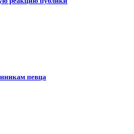
ую реакцию публики
онникам певца