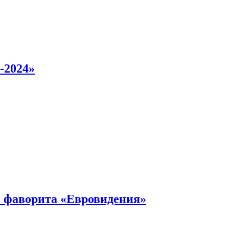
-2024»
 фаворита «Евровидения»