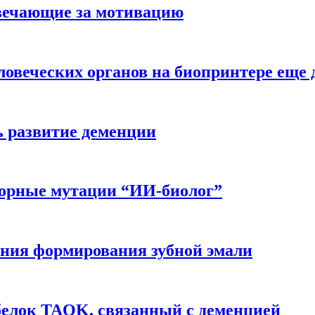
вечающие за мотивацию
ловеческих органов на биопринтере еще 
ь развитие деменции
ворные мутации “ИИ-биолог”
ния формирования зубной эмали
белок TAOK, связанный с деменцией