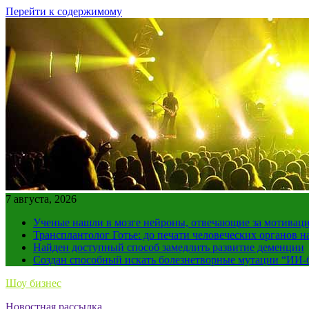
Перейти к содержимому
7 августа, 2026
Ученые нашли в мозге нейроны, отвечающие за мотивац
Трансплантолог Готье: до печати человеческих органов н
Найден доступный способ замедлить развитие деменции
Создан способный искать болезнетворные мутации “ИИ-
Шоу бизнес
Новостная рассылка