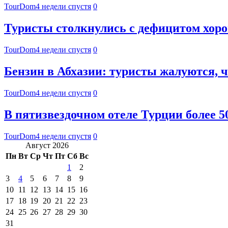
TourDom
4 недели спустя
0
Туристы столкнулись с дефицитом хор
TourDom
4 недели спустя
0
Бензин в Абхазии: туристы жалуются, 
TourDom
4 недели спустя
0
В пятизвездочном отеле Турции более 
TourDom
4 недели спустя
0
Август 2026
Пн
Вт
Ср
Чт
Пт
Сб
Вс
1
2
3
4
5
6
7
8
9
10
11
12
13
14
15
16
17
18
19
20
21
22
23
24
25
26
27
28
29
30
31