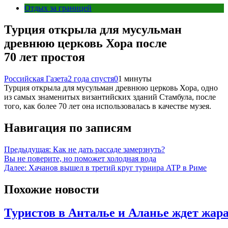
Отдых за границей
Турция открыла для мусульман
древнюю церковь Хора после
70 лет простоя
Российская Газета
2 года спустя
0
1 минуты
Турция открыла для мусульман древнюю церковь Хора, одно
из самых знаменитых византийских зданий Стамбула, после
того, как более 70 лет она использовалась в качестве музея.
Навигация по записям
Предыдущая:
Как не дать рассаде замерзнуть?
Вы не поверите, но поможет холодная вода
Далее:
Хачанов вышел в третий круг турнира ATP в Риме
Похожие новости
Туристов в Анталье и Аланье ждет жара 