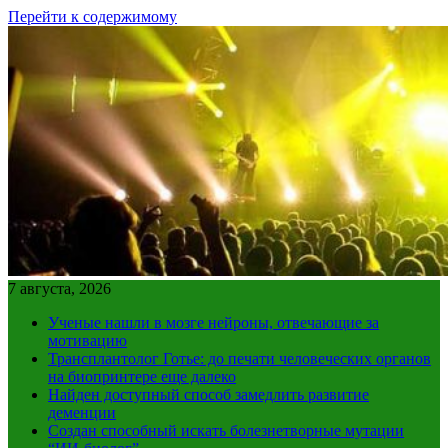
Перейти к содержимому
7 августа, 2026
Ученые нашли в мозге нейроны, отвечающие за
мотивацию
Трансплантолог Готье: до печати человеческих органов
на биопринтере еще далеко
Найден доступный способ замедлить развитие
деменции
Создан способный искать болезнетворные мутации