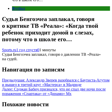
Футбол
Судья Бенгоэчеа заплакал, говоря
о критике ТВ «Реала»: «Когда твой
ребенок приходит домой в слезах,
потому что в школе его…
Sports.ru
1 год спустя
0
1 минуты
Судья Бенгоэчеа заплакал, говоря о давлении ТВ «Реала»
на судей.
Навигация по записям
Предыдущая:
Александр Зверев разобрался с Баутиста-Агутом
и вышел в третий круг «Мастерса» в Мадриде
Далее:
Срджан Бабич признался, что не спал две ночи после
поражения «Спартака» от «Динамо» Мх
Похожие новости