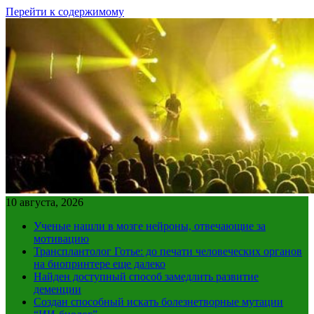
Перейти к содержимому
10 августа, 2026
Ученые нашли в мозге нейроны, отвечающие за
мотивацию
Трансплантолог Готье: до печати человеческих органов
на биопринтере еще далеко
Найден доступный способ замедлить развитие
деменции
Создан способный искать болезнетворные мутации