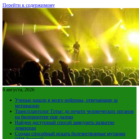
Перейти к содержимому
6 августа, 2026
Ученые нашли в мозге нейроны, отвечающие за
мотивацию
Трансплантолог Готье: до печати человеческих органов
на биопринтере еще далеко
Найден доступный способ замедлить развитие
деменции
Создан способный искать болезнетворные мутации