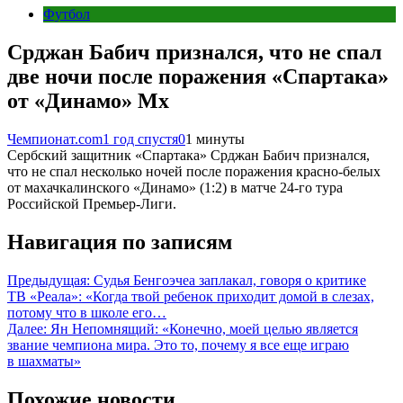
Футбол
Срджан Бабич признался, что не спал
две ночи после поражения «Спартака»
от «Динамо» Мх
Чемпионат.com
1 год спустя
0
1 минуты
Сербский защитник «Спартака» Срджан Бабич признался,
что не спал несколько ночей после поражения красно-белых
от махачкалинского «Динамо» (1:2) в матче 24-го тура
Российской Премьер-Лиги.
Навигация по записям
Предыдущая:
Судья Бенгоэчеа заплакал, говоря о критике
ТВ «Реала»: «Когда твой ребенок приходит домой в слезах,
потому что в школе его…
Далее:
Ян Непомнящий: «Конечно, моей целью является
звание чемпиона мира. Это то, почему я все еще играю
в шахматы»
Похожие новости