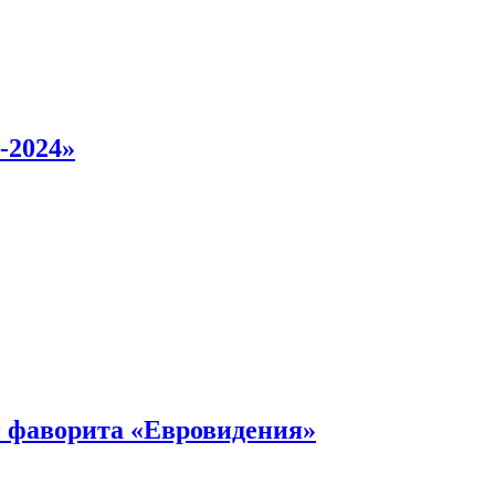
-2024»
 фаворита «Евровидения»