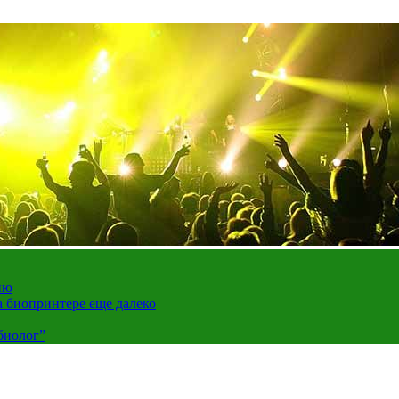
ию
а биопринтере еще далеко
биолог”