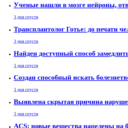
Ученые нашли в мозге нейроны, от
3 дня спустя
Трансплантолог Готье: до печати че
3 дня спустя
Найден доступный способ замедлит
3 дня спустя
Создан способный искать болезнет
3 дня спустя
Выявлена скрытая причина наруше
3 дня спустя
ACS: новые вещества нацелены на 