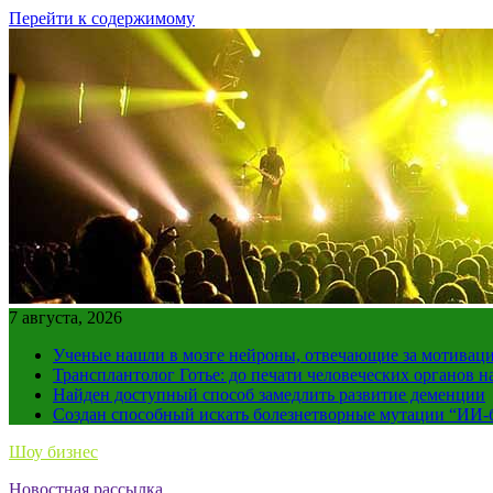
Перейти к содержимому
7 августа, 2026
Ученые нашли в мозге нейроны, отвечающие за мотивац
Трансплантолог Готье: до печати человеческих органов н
Найден доступный способ замедлить развитие деменции
Создан способный искать болезнетворные мутации “ИИ-
Шоу бизнес
Новостная рассылка