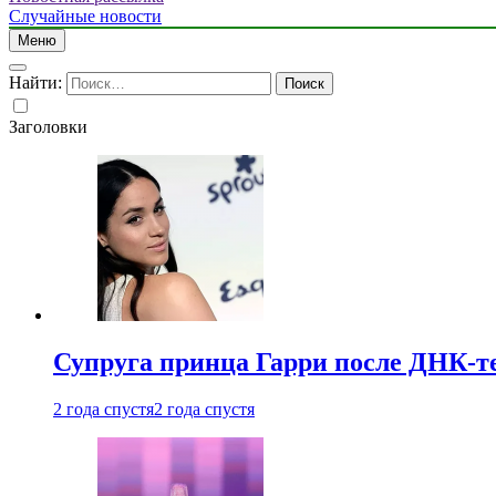
Случайные новости
Меню
Найти:
Заголовки
Супруга принца Гарри после ДНК-те
2 года спустя
2 года спустя