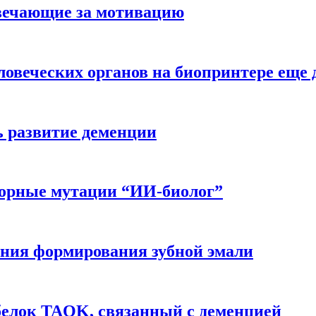
вечающие за мотивацию
ловеческих органов на биопринтере еще 
ь развитие деменции
ворные мутации “ИИ-биолог”
ния формирования зубной эмали
белок TAOK, связанный с деменцией