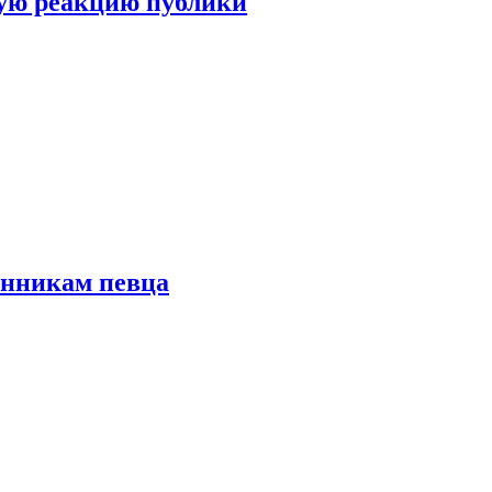
ую реакцию публики
онникам певца