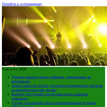
Перейти к содержимому
6 августа, 2026
Ученые нашли в мозге нейроны, отвечающие за
мотивацию
Трансплантолог Готье: до печати человеческих органов
на биопринтере еще далеко
Найден доступный способ замедлить развитие
деменции
Создан способный искать болезнетворные мутации