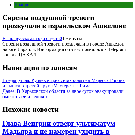
В мире
Сирены воздушной тревоги
прозвучали в израильском Ашкелоне
RT на русском
2 года спустя
0
1 минуты
Сирены воздушной тревоги прозвучали в городе Ашкелон
на юге Израиля. Информация об этом появилась в Telegram-
канал е ЦАХАЛ.
Навигация по записям
Предыдущая:
Рублёв в трёх сетах обыграл Маркоса Гирона
и вышел в третий круг «Мастерса» в Риме
Далее:
В Харьковской области за двое суток эвакуировали
около тысячи человек
Похожие новости
Глава Венгрии отверг ультиматум
Мадьяра и не намерен уходить в