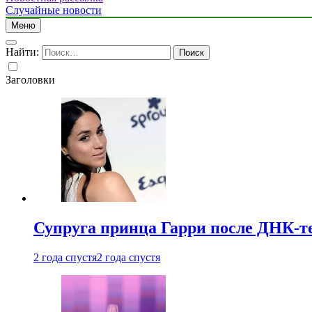
Случайные новости
Меню
Найти:
Заголовки
Супруга принца Гарри после ДНК-те
2 года спустя
2 года спустя