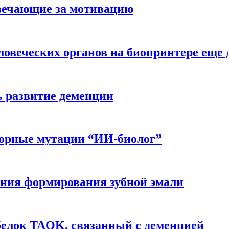
вечающие за мотивацию
ловеческих органов на биопринтере еще 
ь развитие деменции
ворные мутации “ИИ-биолог”
ния формирования зубной эмали
белок TAOK, связанный с деменцией