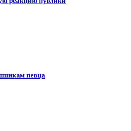
ую реакцию публики
онникам певца