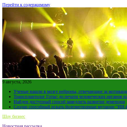
Перейти к содержимому
9 августа, 2026
Ученые нашли в мозге нейроны, отвечающие за мотивац
Трансплантолог Готье: до печати человеческих органов н
Найден доступный способ замедлить развитие деменции
Создан способный искать болезнетворные мутации “ИИ-
Шоу бизнес
Новостная рассылка