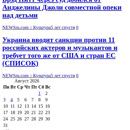
Анджелины Джоли совместной опеки
над детьми
NEWSru.com :: Культура
5 лет спустя
0
Украина вводит санкции против 11
российских актеров и музыкантов и
требует того же от США и стран ЕС
(СПИСОК)
NEWSru.com :: Культура
5 лет спустя
0
Август 2026
Пн
Вт
Ср
Чт
Пт
Сб
Вс
1
2
3
4
5
6
7
8
9
10
11
12
13
14
15
16
17
18
19
20
21
22
23
24
25
26
27
28
29
30
31