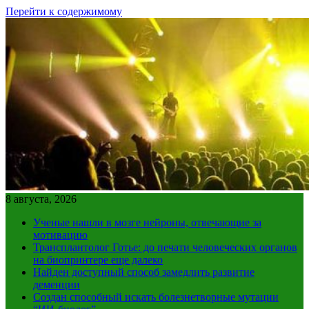
Перейти к содержимому
8 августа, 2026
Ученые нашли в мозге нейроны, отвечающие за
мотивацию
Трансплантолог Готье: до печати человеческих органов
на биопринтере еще далеко
Найден доступный способ замедлить развитие
деменции
Создан способный искать болезнетворные мутации