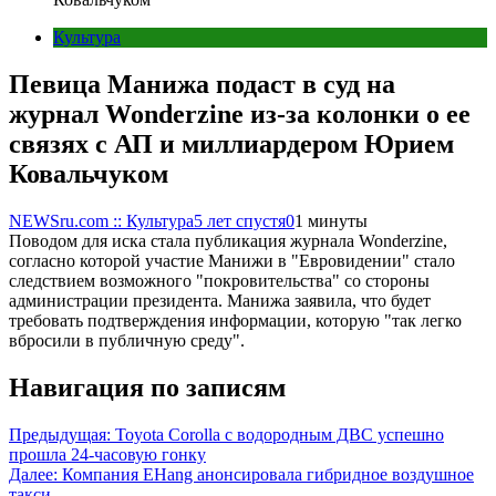
Культура
Певица Манижа подаст в суд на
журнал Wonderzine из-за колонки о ее
связях с АП и миллиардером Юрием
Ковальчуком
NEWSru.com :: Культура
5 лет спустя
0
1 минуты
Поводом для иска стала публикация журнала Wonderzine,
согласно которой участие Манижи в "Евровидении" стало
следствием возможного "покровительства" со стороны
администрации президента. Манижа заявила, что будет
требовать подтверждения информации, которую "так легко
вбросили в публичную среду".
Навигация по записям
Предыдущая:
Toyota Corolla с водородным ДВС успешно
прошла 24-часовую гонку
Далее:
Компания EHang анонсировала гибридное воздушное
такси