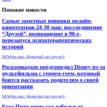
Похожие новости
Самые заметные новинки онлайн-
кинотеатров 24-30 мая: воссоединение
“Друзей”, возвращение в 90-е,
перезапуск психотерапевтических
историй
NEWSru.com :: Культура
5 лет спустя
0
Роскомнадзор предупредил Disney из-за
мультфильма c героем-геем, который
боится рассказать родителям о своей
ориентации
NEWSru.com :: Культура
5 лет спустя
0
Брэд Питт через суд добился от