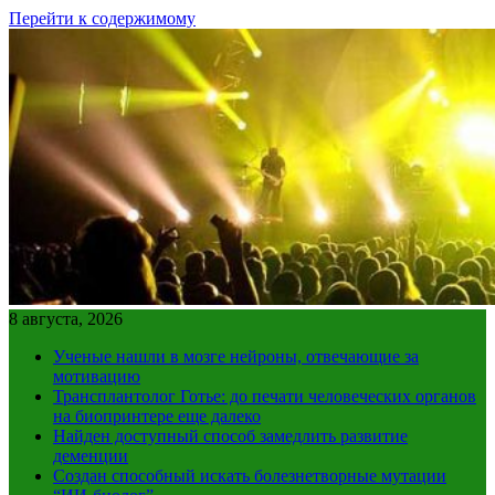
Перейти к содержимому
8 августа, 2026
Ученые нашли в мозге нейроны, отвечающие за
мотивацию
Трансплантолог Готье: до печати человеческих органов
на биопринтере еще далеко
Найден доступный способ замедлить развитие
деменции
Создан способный искать болезнетворные мутации