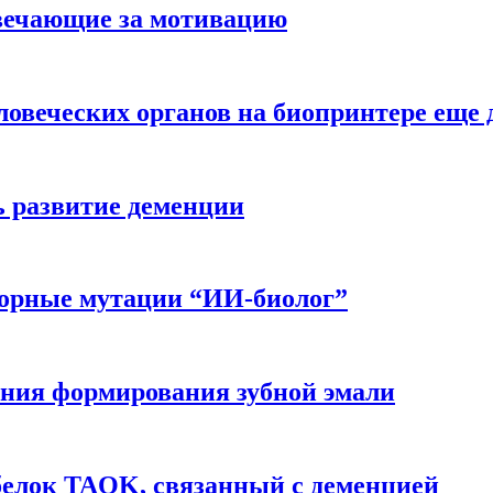
вечающие за мотивацию
ловеческих органов на биопринтере еще 
ь развитие деменции
ворные мутации “ИИ-биолог”
ния формирования зубной эмали
белок TAOK, связанный с деменцией