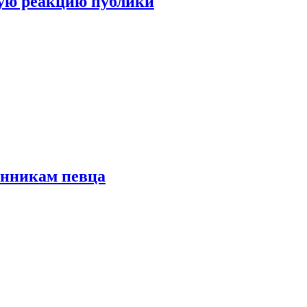
ую реакцию публики
онникам певца