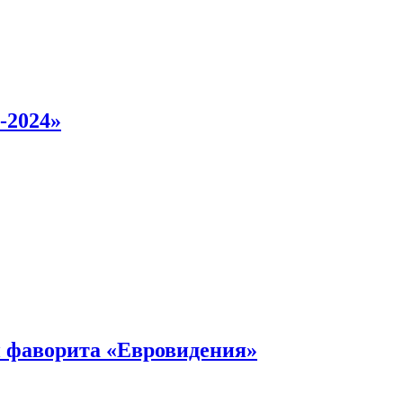
-2024»
 фаворита «Евровидения»