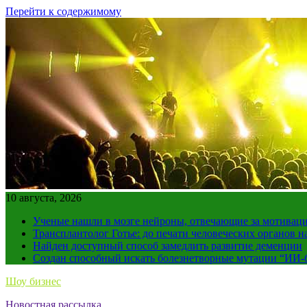
Перейти к содержимому
10 августа, 2026
Ученые нашли в мозге нейроны, отвечающие за мотивац
Трансплантолог Готье: до печати человеческих органов н
Найден доступный способ замедлить развитие деменции
Создан способный искать болезнетворные мутации “ИИ-
Шоу бизнес
Новостная рассылка