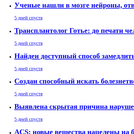
Ученые нашли в мозге нейроны, от
5 дней спустя
Трансплантолог Готье: до печати че
5 дней спустя
Найден доступный способ замедлит
5 дней спустя
Создан способный искать болезнет
5 дней спустя
Выявлена скрытая причина наруше
5 дней спустя
ACS: новые вещества нацелены на 