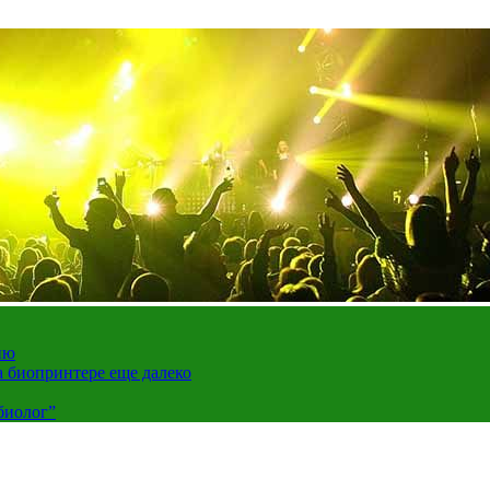
ию
а биопринтере еще далеко
биолог”