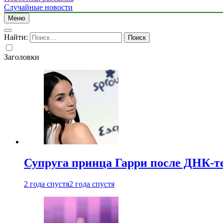
Случайные новости
Меню
Найти:
Заголовки
Супруга принца Гарри после ДНК-те
2 года спустя
2 года спустя