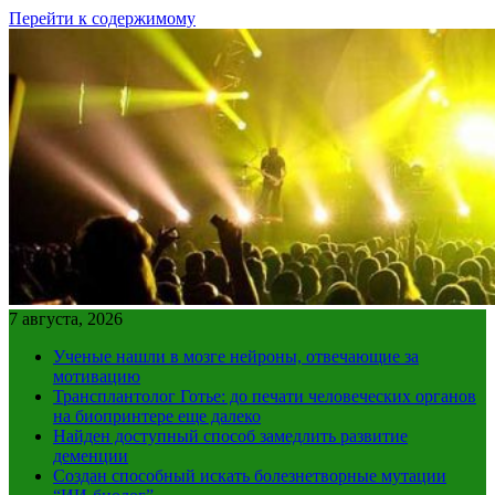
Перейти к содержимому
7 августа, 2026
Ученые нашли в мозге нейроны, отвечающие за
мотивацию
Трансплантолог Готье: до печати человеческих органов
на биопринтере еще далеко
Найден доступный способ замедлить развитие
деменции
Создан способный искать болезнетворные мутации