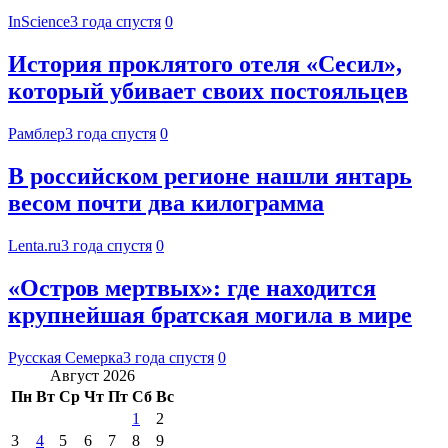
InScience
3 года спустя
0
История проклятого отеля «Сесил»,
который убивает своих постояльцев
Рамблер
3 года спустя
0
В российском регионе нашли янтарь
весом почти два килограмма
Lenta.ru
3 года спустя
0
«Остров мертвых»: где находится
крупнейшая братская могила в мире
Русская Семерка
3 года спустя
0
Август 2026
Пн
Вт
Ср
Чт
Пт
Сб
Вс
1
2
3
4
5
6
7
8
9