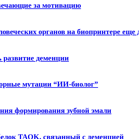
вечающие за мотивацию
ловеческих органов на биопринтере еще 
ь развитие деменции
ворные мутации “ИИ-биолог”
ния формирования зубной эмали
белок TAOK, связанный с деменцией