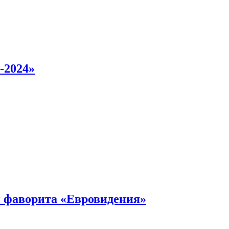
-2024»
 фаворита «Евровидения»