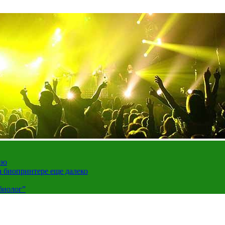
ию
а биопринтере еще далеко
биолог”