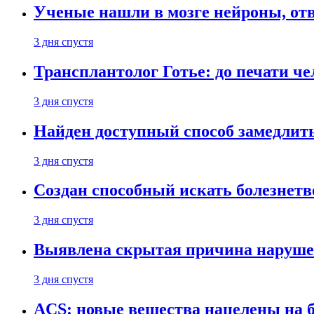
Ученые нашли в мозге нейроны, от
3 дня спустя
Трансплантолог Готье: до печати че
3 дня спустя
Найден доступный способ замедлит
3 дня спустя
Создан способный искать болезнет
3 дня спустя
Выявлена скрытая причина наруше
3 дня спустя
ACS: новые вещества нацелены на 