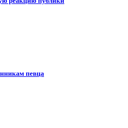
ую реакцию публики
онникам певца