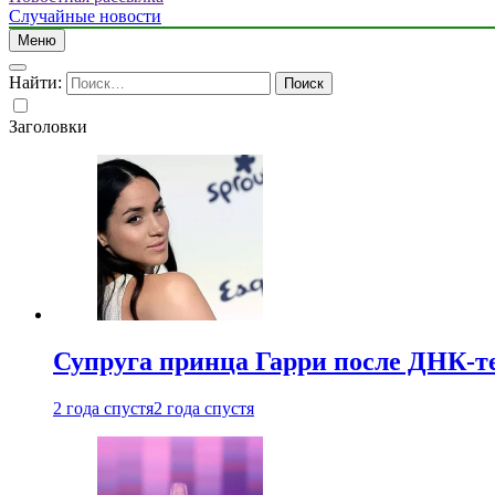
Случайные новости
Меню
Найти:
Заголовки
Супруга принца Гарри после ДНК-те
2 года спустя
2 года спустя