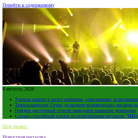
Перейти к содержимому
8 августа, 2026
Ученые нашли в мозге нейроны, отвечающие за мотивац
Трансплантолог Готье: до печати человеческих органов н
Найден доступный способ замедлить развитие деменции
Создан способный искать болезнетворные мутации “ИИ-
Шоу бизнес
Новостная рассылка