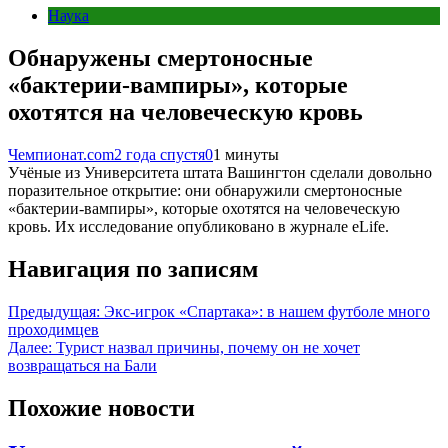
Наука
Обнаружены смертоносные
«бактерии-вампиры», которые
охотятся на человеческую кровь
Чемпионат.com
2 года спустя
0
1 минуты
Учёные из Университета штата Вашингтон сделали довольно
поразительное открытие: они обнаружили смертоносные
«бактерии-вампиры», которые охотятся на человеческую
кровь. Их исследование опубликовано в журнале eLife.
Навигация по записям
Предыдущая:
Экс-игрок «Спартака»: в нашем футболе много
проходимцев
Далее:
Турист назвал причины, почему он не хочет
возвращаться на Бали
Похожие новости