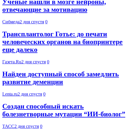
Ученые нашли в мозге нейроны,
отвечающие за мотивацию
Сибмеда
2 дня спустя
0
Трансплантолог Готье: до печати
человеческих органов на биопринтере
еще далеко
Газета.Ru
2 дня спустя
0
Найден доступный способ замедлить
развитие деменции
Lenta.ru
2 дня спустя
0
Создан способный искать
болезнетворные мутации “ИИ-биолог”
ТАСС
2 дня спустя
0