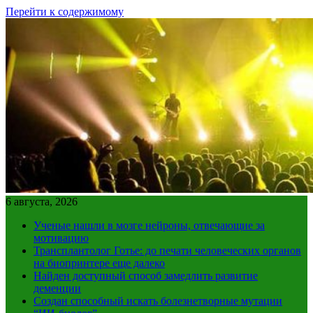
Перейти к содержимому
6 августа, 2026
Ученые нашли в мозге нейроны, отвечающие за
мотивацию
Трансплантолог Готье: до печати человеческих органов
на биопринтере еще далеко
Найден доступный способ замедлить развитие
деменции
Создан способный искать болезнетворные мутации