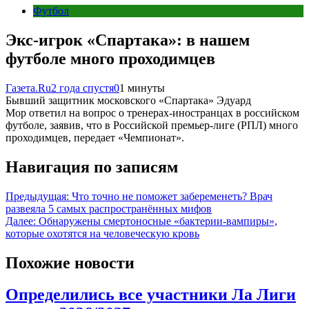
Футбол
Экс-игрок «Спартака»: в нашем
футболе много проходимцев
Газета.Ru
2 года спустя
0
1 минуты
Бывший защитник московского «Спартака» Эдуард
Мор ответил на вопрос о тренерах-иностранцах в российском
футболе, заявив, что в Российской премьер-лиге (РПЛ) много
проходимцев, передает «Чемпионат».
Навигация по записям
Предыдущая:
Что точно не поможет забеременеть? Врач
развеяла 5 самых распространённых мифов
Далее:
Обнаружены смертоносные «бактерии-вампиры»,
которые охотятся на человеческую кровь
Похожие новости
Определились все участники Ла Лиги