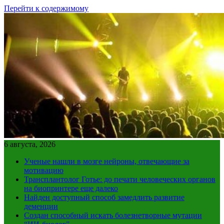
Перейти к содержимому
6 августа, 2026
Ученые нашли в мозге нейроны, отвечающие за
мотивацию
Трансплантолог Готье: до печати человеческих органов
на биопринтере еще далеко
Найден доступный способ замедлить развитие
деменции
Создан способный искать болезнетворные мутации