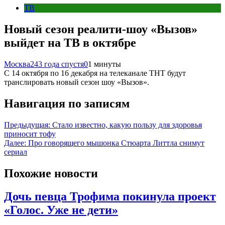
ТВ
Новый сезон реалити-шоу «Вызов»
выйдет на ТВ в октябре
Москва24
3 года спустя
0
1 минуты
С 14 октября по 16 декабря на телеканале ТНТ будут
транслировать новый сезон шоу «Вызов».
Навигация по записям
Предыдущая:
Стало известно, какую пользу для здоровья
приносит тофу
Далее:
Про говорящего мышонка Стюарта Литтла снимут
сериал
Похожие новости
Дочь певца Трофима покинула проект
«Голос. Уже не дети»