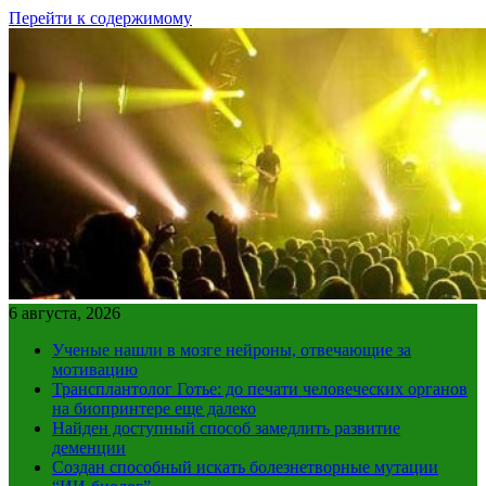
Перейти к содержимому
6 августа, 2026
Ученые нашли в мозге нейроны, отвечающие за
мотивацию
Трансплантолог Готье: до печати человеческих органов
на биопринтере еще далеко
Найден доступный способ замедлить развитие
деменции
Создан способный искать болезнетворные мутации