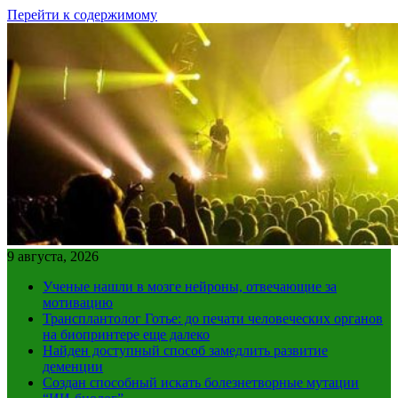
Перейти к содержимому
9 августа, 2026
Ученые нашли в мозге нейроны, отвечающие за
мотивацию
Трансплантолог Готье: до печати человеческих органов
на биопринтере еще далеко
Найден доступный способ замедлить развитие
деменции
Создан способный искать болезнетворные мутации