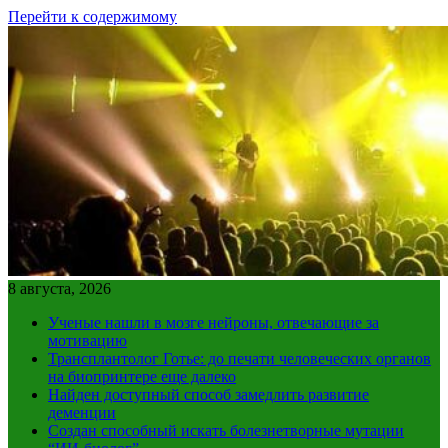
Перейти к содержимому
8 августа, 2026
Ученые нашли в мозге нейроны, отвечающие за
мотивацию
Трансплантолог Готье: до печати человеческих органов
на биопринтере еще далеко
Найден доступный способ замедлить развитие
деменции
Создан способный искать болезнетворные мутации