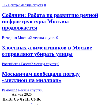
ТВ Центр
2 месяца спустя
0
Собянин: Работа по развитию речной
инфраструктуры Москвы
продолжается
Вечерняя Москва
2 месяца спустя
0
Злостных алиментщиков в Москве
отправляют убирать улицы
Российская Газета
2 месяца спустя
0
Москвичам пообещали погоду
«миллион на миллион»
Рамблер
2 месяца спустя
0
Август 2026
Пн
Вт
Ср
Чт
Пт
Сб
Вс
1
2