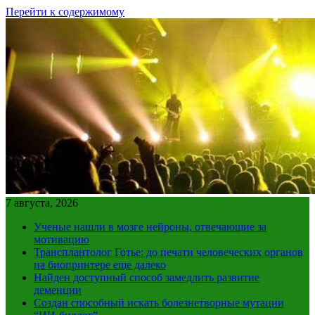
Перейти к содержимому
7 августа, 2026
Ученые нашли в мозге нейроны, отвечающие за
мотивацию
Трансплантолог Готье: до печати человеческих органов
на биопринтере еще далеко
Найден доступный способ замедлить развитие
деменции
Создан способный искать болезнетворные мутации