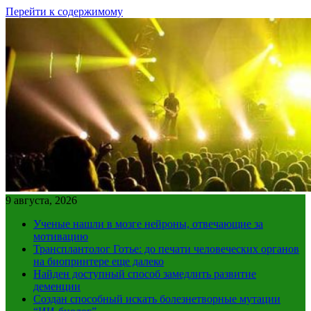
Перейти к содержимому
9 августа, 2026
Ученые нашли в мозге нейроны, отвечающие за
мотивацию
Трансплантолог Готье: до печати человеческих органов
на биопринтере еще далеко
Найден доступный способ замедлить развитие
деменции
Создан способный искать болезнетворные мутации