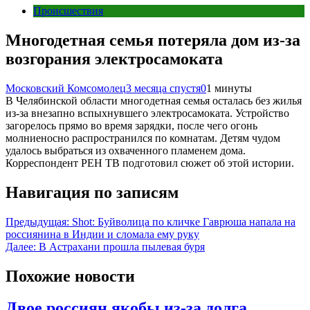
Происшествия
Многодетная семья потеряла дом из-за
возгорания электросамоката
Московский Комсомолец
3 месяца спустя
0
1 минуты
В Челябинской области многодетная семья осталась без жилья
из‑за внезапно вспыхнувшего электросамоката. Устройство
загорелось прямо во время зарядки, после чего огонь
молниеносно распространился по комнатам. Детям чудом
удалось выбраться из охваченного пламенем дома.
Корреспондент РЕН ТВ подготовил сюжет об этой истории.
Навигация по записям
Предыдущая:
Shot: Буйволица по кличке Гаврюша напала на
россиянина в Индии и сломала ему руку
Далее:
В Астрахани прошла пылевая буря
Похожие новости
Двое россиян якобы из-за долга