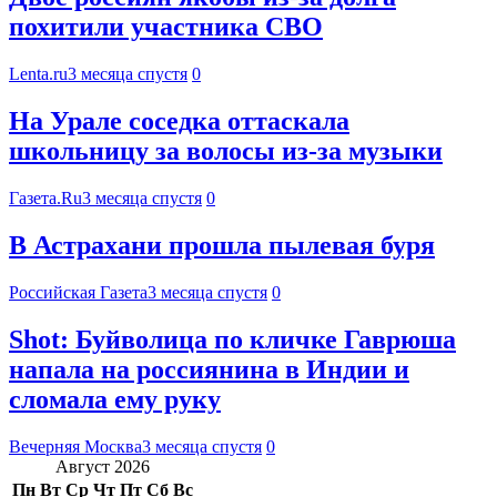
похитили участника СВО
Lenta.ru
3 месяца спустя
0
На Урале соседка оттаскала
школьницу за волосы из-за музыки
Газета.Ru
3 месяца спустя
0
В Астрахани прошла пылевая буря
Российская Газета
3 месяца спустя
0
Shot: Буйволица по кличке Гаврюша
напала на россиянина в Индии и
сломала ему руку
Вечерняя Москва
3 месяца спустя
0
Август 2026
Пн
Вт
Ср
Чт
Пт
Сб
Вс