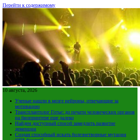
Перейти к содержимому
10 августа, 2026
Ученые нашли в мозге нейроны, отвечающие за
мотивацию
Трансплантолог Готье: до печати человеческих органов
на биопринтере еще далеко
Найден доступный способ замедлить развитие
деменции
Создан способный искать болезнетворные мутации